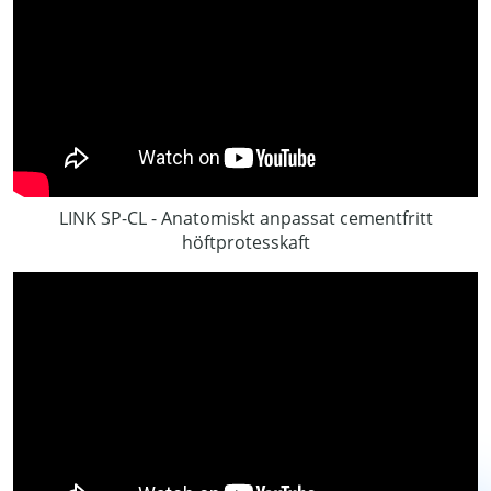
LINK SP-CL - Anatomiskt anpassat cementfritt
höftprotesskaft